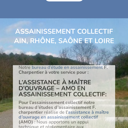
ASSAINISSEMENT COLLECTIF
AIN, RHÔNE, SAÔNE ET LOIRE
Notre
bureau d’étude en assainissement
F.
Charpentier à votre service pour :
L’ASSISTANCE À MAÎTRE
D’OUVRAGE – AMO EN
ASSAINISSEMENT COLLECTIF:
Pour l’assainissement collectif notre
bureau d’études d’assainissement F.
charpentier
réalise de
l’
assistance à maître
d’ouvrage en assainissement collectif
(AMO)
: Nous apportons un appui
technique et réglementaire aux