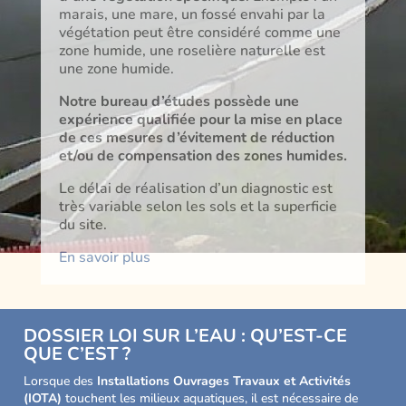
marais, une mare, un fossé envahi par la
végétation peut être considéré comme une
zone humide, une roselière naturelle est
une zone humide.
Notre bureau d’études possède une
expérience qualifiée pour la mise en place
de ces mesures d’évitement de réduction
et/ou de compensation des zones humides.
Le délai de réalisation d’un diagnostic est
très variable selon les sols et la superficie
du site.
En savoir plus
DOSSIER LOI SUR L’EAU : QU’EST-CE
QUE C’EST ?
Lorsque des
Installations Ouvrages Travaux et Activités
(IOTA)
touchent les milieux aquatiques, il est nécessaire de