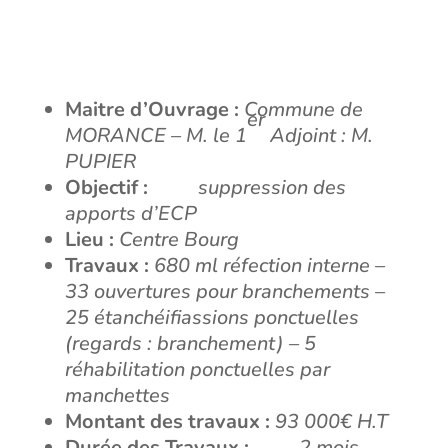
Maitre d’Ouvrage :
Commune de
er
MORANCE – M. le 1
Adjoint : M.
PUPIER
Objectif :
suppression des
apports d’ECP
Lieu :
Centre Bourg
Travaux :
680 ml réfection interne –
33 ouvertures pour branchements –
25 étanchéifiassions ponctuelles
(regards : branchement) – 5
réhabilitation ponctuelles par
manchettes
Montant des travaux :
93 000€ H.T
Durée des Travaux :
2 mois